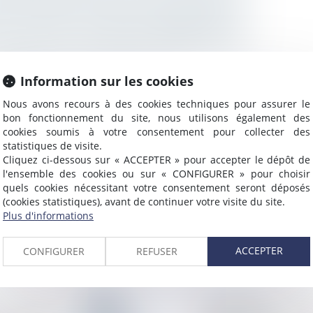
utres termes, on ne peut pas assimiler l'absence
non convoqué au défaut de désignation d'un
séquence, la révocation du dirigeant n'est pas
Information sur les cookies
4302 D ; com. art. L. 820-3-1
)
Nous avons recours à des cookies techniques pour assurer le
bon fonctionnement du site, nous utilisons également des
cookies soumis à votre consentement pour collecter des
statistiques de visite.
Cliquez ci-dessous sur « ACCEPTER » pour accepter le dépôt de
l'ensemble des cookies ou sur « CONFIGURER » pour choisir
quels cookies nécessitant votre consentement seront déposés
(cookies statistiques), avant de continuer votre visite du site.
Plus d'informations
ACCEPTER
CONFIGURER
REFUSER
RÉDACTION
20
Licenciement d'