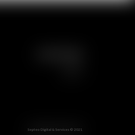
NOUS SUIVRE
LINKEDIN
FACEBOOK
Septeo Digital & Services © 2021