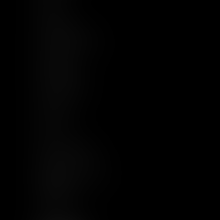
Equipe
Compétences
Base documentaire
Actualités
Implantations
Nous rejoindre
Contact
Plan du site
CGU
Mentions légales
Politique de cookies
Politique de
confidentialité
Articles