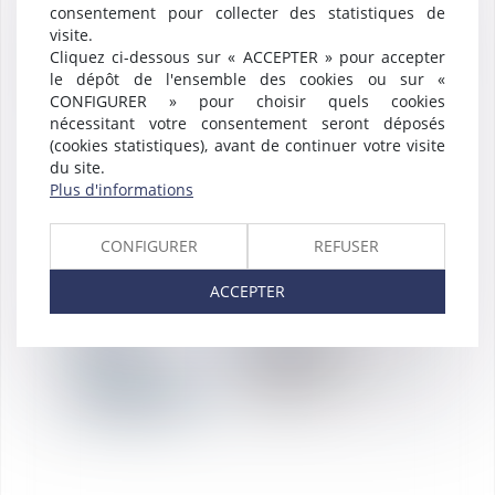
05
L'exclusion d'un
consentement pour collecter des statistiques de
associé est nulle si la
visite.
décision prise en
avr.
Cliquez ci-dessous sur « ACCEPTER » pour accepter
assemblée générale
est abusive et
le dépôt de l'ensemble des cookies ou sur «
irrégulière
CONFIGURER » pour choisir quels cookies
nécessitant votre consentement seront déposés
(cookies statistiques), avant de continuer votre visite
du site.
Plus d'informations
CONFIGURER
REFUSER
ACCEPTER
RÉDACTION
17
Vérification de
comptabilité:
mars
remettez vite vos
FEC au fisc