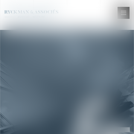
Ouvr
le
men