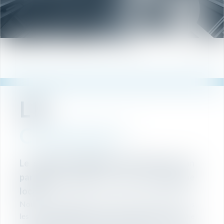
LE
CABINET
Le cabinet RYCKMAN & Associés est un
partenaire majeur du tissu économique
local.
Nous accompagnons depuis de nombreuses années
les chefs d’entreprise à chaque étape de leur vie