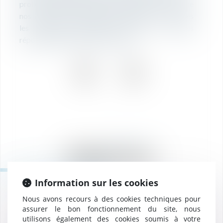
professionnelle. L’écoute et le conseil, au cours de
nos valeurs, nous permettent d’ajuster à vos côtés
les solutions juridiques, fiscales et sociales
répondant le mieux à vos attentes.
Découvrir nos
Rédactions
Information sur les cookies
Nous avons recours à des cookies techniques pour
assurer le bon fonctionnement du site, nous
RÉDACTION
utilisons également des cookies soumis à votre