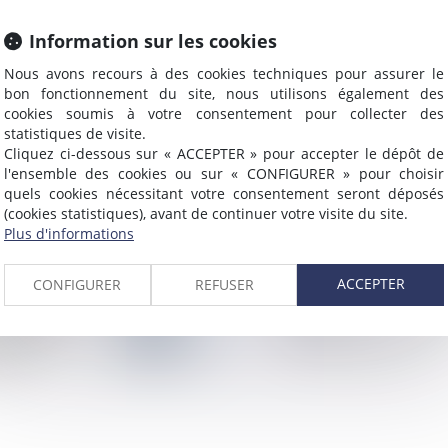
Information sur les cookies
Nous avons recours à des cookies techniques pour assurer le
bon fonctionnement du site, nous utilisons également des
cookies soumis à votre consentement pour collecter des
statistiques de visite.
Cliquez ci-dessous sur « ACCEPTER » pour accepter le dépôt de
l'ensemble des cookies ou sur « CONFIGURER » pour choisir
quels cookies nécessitant votre consentement seront déposés
(cookies statistiques), avant de continuer votre visite du site.
Plus d'informations
19
ACCEPTER
CONFIGURER
REFUSER
 abusif :
RÉDACTION
 Macron »
Index égali
avr.
carté par
professionnelle
ppel