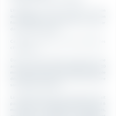
L'employeur, qui licencie un salarié en raison
des incidences de ses absences sur le bon
fonctionnement de l'entreprise, doit le remplacer
dans un délai raisonnable.
Ce délai est à géométrie variable et dépend des
circonstances.
Dans une affaire récente, la directrice d'une
association, en arrêt maladie depuis plus de 10
mois, a été licenciée car son absence prolongée
désorganisait l'association et rendait nécessaire
son remplacement définitif.
La salariée estimait que son licenciement n'était
pas valable car son remplaçant avait été recruté 6
mois après son licenciement. Mais pour les juges,
au regard des démarches immédiatement