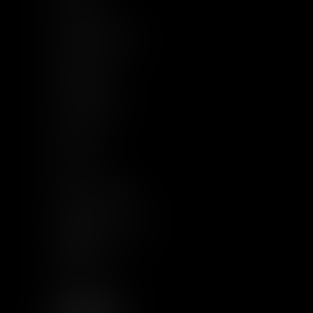
Compétences
Base documentaire
Actualités
Implantations
Nous rejoindre
Contact
Plan du site
CGU
Mentions légales
Politique de cookies
Politique de
confidentialité
Articles
NOUS SUIVRE