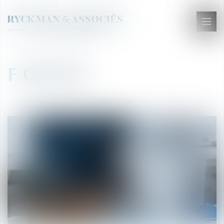
Ouvr
le
men