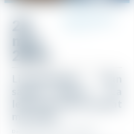
20
RÉDACTION
mai
2021
Licenciement d'un
salarié absent - La
lettre de votre avocat
mai 2021
Dans quel délai faut-il le remplacer ?