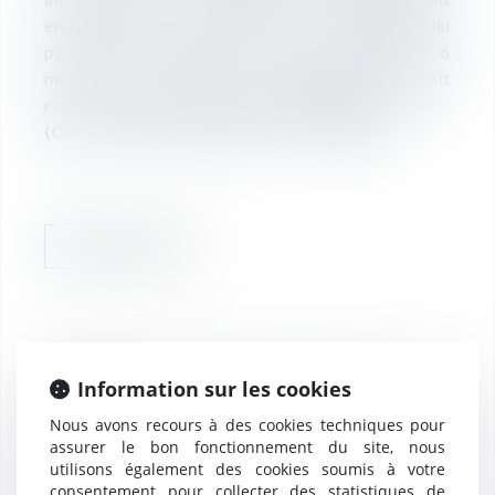
engagées par l'employeur et de l'importance du
poste de directeur d'association, ce délai de 6
mois pour procéder au remplacement était
raisonnable. Le licenciement était donc valable.
(Cass. soc. 24 mars 2021, n° 19-13188)
RÉDACTION
Information sur les cookies
20
Révocation d'un
Nous avons recours à des cookies techniques pour
dirigeant - La lettre
mai
assurer le bon fonctionnement du site, nous
de votre avocat mai
utilisons également des cookies soumis à votre
2021
consentement pour collecter des statistiques de