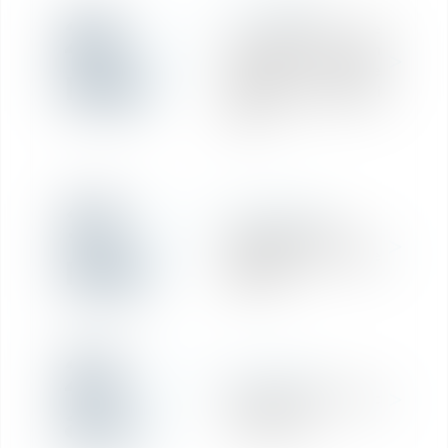
RÉDACTION
20
« Élection de
domicile » chez un
mai
conseil - La lettre
de votre avocat mai
2021
19
RÉDACTION
Aménagements
mai
apportés au Pacte
Dutreil
23
RÉDACTION
Recrutement : Clerc
avr.
formaliste