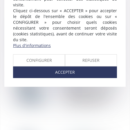
visite.
Cliquez ci-dessous sur « ACCEPTER » pour accepter
le dépôt de l'ensemble des cookies ou sur «
CONFIGURER » pour choisir quels cookies
RÉDACTION
20
nécessitant votre consentement seront déposés
Licenciement d'un
(cookies statistiques), avant de continuer votre visite
salarié absent - La
mai
du site.
lettre de votre
Plus d'informations
avocat mai 2021
CONFIGURER
REFUSER
ACCEPTER
RÉDACTION
20
Imposition des
revenus fonciers -
mai
La lettre de votre
avocat mai 2021