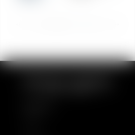
<<
<
1
2
3
4
5
6
7
>
>>
PLAN DU SITE
Accueil
À Propos
Equipe