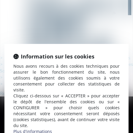
SÉLEC
UNE
VILLE
Information sur les cookies
MONTFRIN (30179), Notaires Droit des Sociétés/entreprises
MONTPELLIER (34000), Avocats Droit des
Nous avons recours à des cookies techniques pour
Sociétés/entreprises
assurer le bon fonctionnement du site, nous
NÎMES (30000), Avocats Droit des Sociétés/entreprises
utilisons également des cookies soumis à votre
PARIS (75000), Avocats Droit des Sociétés/entreprises
consentement pour collecter des statistiques de
visite.
Retour
Cliquez ci-dessous sur « ACCEPTER » pour accepter
le dépôt de l'ensemble des cookies ou sur «
CONFIGURER » pour choisir quels cookies
nécessitant votre consentement seront déposés
(cookies statistiques), avant de continuer votre visite
du site.
Plus d'informations