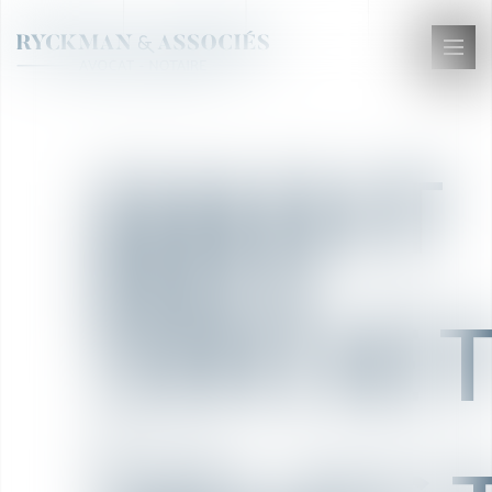
Ouvr
le
men
DROIT
DES
SOCIÉ
: