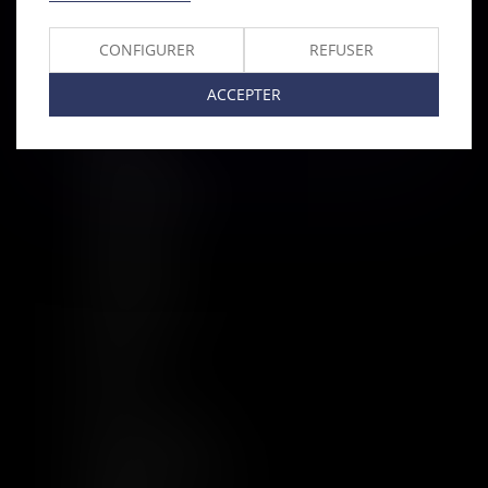
PLAN DU SITE
CONFIGURER
REFUSER
Accueil
ACCEPTER
À Propos
Equipe
Compétences
Base documentaire
Actualités
Implantations
Nous rejoindre
Contact
Plan du site
CGU
Mentions légales
Politique de cookies