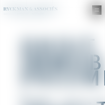
Ouvr
le
men
DROIT
IMMOB
PRÉEM
: