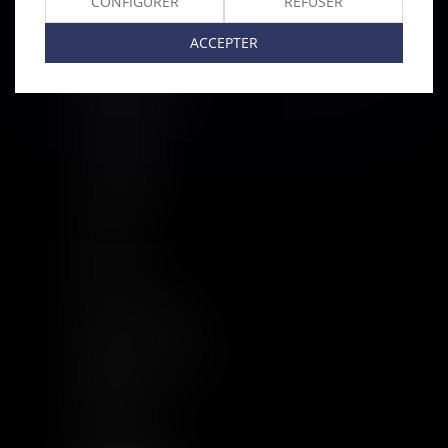
CONFIGURER
REFUSER
Equipe
ACCEPTER
Compétences
Base documentaire
Actualités
Implantations
Nous rejoindre
Contact
Plan du site
CGU
Mentions légales
Politique de cookies
Politique de
confidentialité
Articles