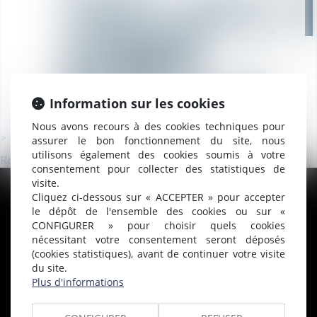
SÉLEC
UNE
VILLE
Information sur les cookies
Nous avons recours à des cookies techniques pour
MONTFRIN (30179), Notaires Droit Immobilier, Préemption
assurer le bon fonctionnement du site, nous
utilisons également des cookies soumis à votre
Retour
consentement pour collecter des statistiques de
visite.
Cliquez ci-dessous sur « ACCEPTER » pour accepter
le dépôt de l'ensemble des cookies ou sur «
CONFIGURER » pour choisir quels cookies
nécessitant votre consentement seront déposés
(cookies statistiques), avant de continuer votre visite
du site.
PLAN DU SITE
Plus d'informations
Accueil
À Propos