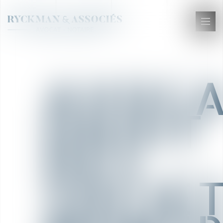
Ouvr
le
men
AVOCA
DROIT
DES
SOCIÉ