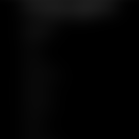
PLAN DU SITE
Accueil
À Propos
Equipe
Compétences
Base documentaire
Actualités
Implantations
Nous rejoindre
Contact
Plan du site
CGU