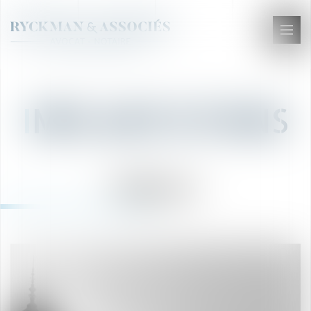
Ouvr
le
men
I
MPLANTATIONS
Valence