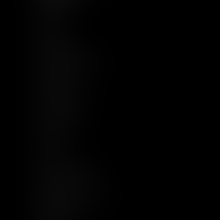
Accueil
À Propos
Equipe
Compétences
Base documentaire
Actualités
Implantations
Nous rejoindre
Contact
Plan du site
CGU
Mentions légales
Politique de cookies
Politique de
confidentialité