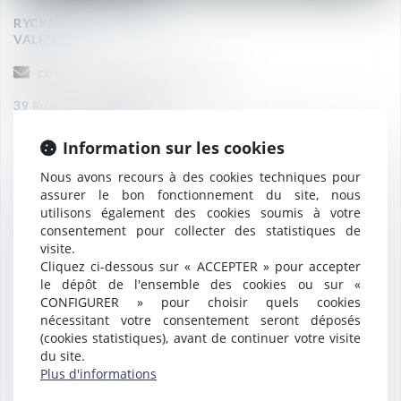
RYCKMAN & ASSOCIÉS
VALENCE
contact@ryckman-avocats.fr
39 Rue Charles MOSSANT
26 300 Bourg de Péage
Information sur les cookies
Nous avons recours à des cookies techniques pour
PARIS
assurer le bon fonctionnement du site, nous
utilisons également des cookies soumis à votre
consentement pour collecter des statistiques de
visite.
NÎMES
Cliquez ci-dessous sur « ACCEPTER » pour accepter
le dépôt de l'ensemble des cookies ou sur «
CONFIGURER » pour choisir quels cookies
nécessitant votre consentement seront déposés
MONTPELLIER
(cookies statistiques), avant de continuer votre visite
du site.
Plus d'informations
MONTFRIN