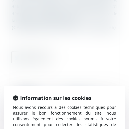
délai de réclamation, c'est-à-dire jusqu'au 31
décembre de la deuxième année suivant celle de
la mise en recouvrement du rôle.
(CAA Marseille 4 février 2021, n° 19MA01186)
RÉDACTION
20
Information sur les cookies
Révocation d'un
dirigeant - La lettre
Nous avons recours à des cookies techniques pour
mai
de votre avocat mai
assurer le bon fonctionnement du site, nous
2021
utilisons également des cookies soumis à votre
consentement pour collecter des statistiques de