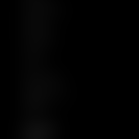
Compétences
Base documentaire
Actualités
Implantations
Nous rejoindre
Contact
Plan du site
CGU
Mentions légales
Politique de cookies
Politique de
confidentialité
Articles
NOUS SUIVRE