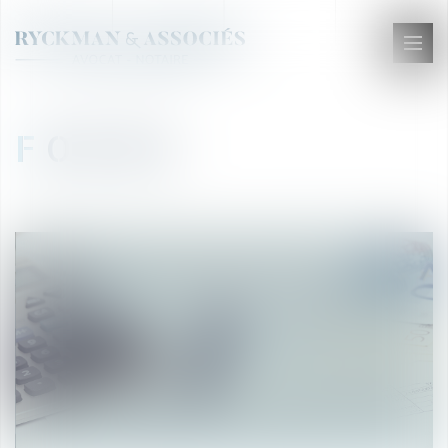
Ouvr
le
men