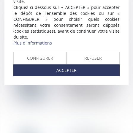
visite.
Cliquez ci-dessous sur « ACCEPTER » pour accepter
le dépôt de l'ensemble des cookies ou sur «
RÉDACTION
20
CONFIGURER » pour choisir quels cookies
Licenciement d'un
nécessitant votre consentement seront déposés
salarié absent - La
(cookies statistiques), avant de continuer votre visite
mai
lettre de votre
du site.
Plus d'informations
avocat mai 2021
CONFIGURER
REFUSER
ACCEPTER
RÉDACTION
20
Imposition des
revenus fonciers -
mai
La lettre de votre
avocat mai 2021
RÉDACTION