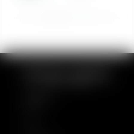
<<
<
1
2
3
4
5
6
7
>
>>
PLAN DU SITE
Accueil
À Propos
Equipe