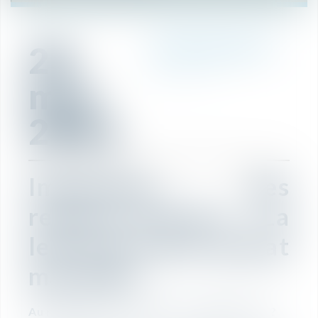
20
RÉDACTION
mai
2021
Imposition des
revenus fonciers - La
lettre de votre avocat
mai 2021
Au régime micro-foncier ou au régime réel ?