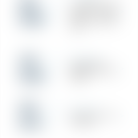
20
« Élection de
domicile » chez un
mai
conseil - La lettre
de votre avocat mai
2021
19
RÉDACTION
Aménagements
mai
apportés au Pacte
Dutreil
23
RÉDACTION
Recrutement : Clerc
avr.
formaliste