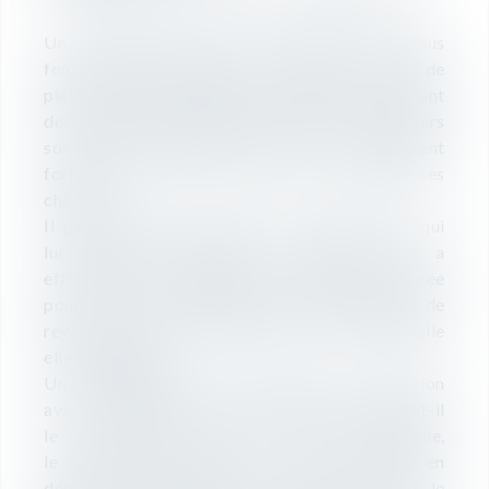
Un contribuable dont le montant des revenus
fonciers bruts n'excède pas 15000 € relève de
plein droit du régime micro-foncier. Moyennant
des obligations déclaratives allégées, ses loyers
sont alors imposés après un abattement
forfaitaire de 30 % censé couvrir toutes ses
charges.
Il peut toutefois opter pour le régime réel qui
lui permet de déduire les charges qu'il a
effectivement supportées. L'option est exercée
pour 3 ans lors du dépôt de la déclaration de
revenus de la première année au titre de laquelle
elle s'applique.
Un contribuable qui n'exerce pas l'option
avant l'expiration du délai de déclaration peut-il
le faire après coup ? Oui. En pratique,
le contribuable pourra alors exercer l'option en
déposant une déclaration rectificative dans le