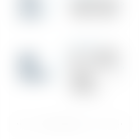
avr.
groupe de sociétés
intégrées assouplie
RÉDACTION
Loi de finances
05
2021 : quelles sont
les principales
févr.
mesures
intéressant la
fiscalité
immobilière ?
<<
<
1
2
3
4
5
6
7
>
>>