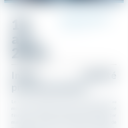
19
RÉDACTION
avr.
2021
Index égalité
professionnelle
Le Code du travail impose aux employeurs d’au
moins 50 salariés, sous peine d’une pénalité
financière, de publier chaque année, avant le 1er
mars, leur note sur 100 sur le site internet de