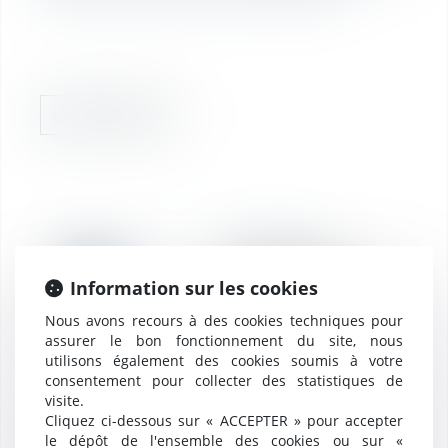
RÉDACTION
20
Licenciement
abusif : le barème «
Information sur les cookies
avr.
Macron » de
Nous avons recours à des cookies techniques pour
nouveau écarté par
assurer le bon fonctionnement du site, nous
une Cour d’appel
utilisons également des cookies soumis à votre
consentement pour collecter des statistiques de
visite.
Cliquez ci-dessous sur « ACCEPTER » pour accepter
19
le dépôt de l'ensemble des cookies ou sur «
RÉDACTION