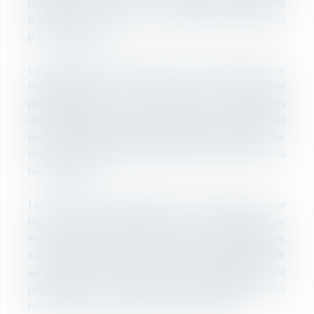
l’entreprise s’il existe ; à défaut, les résultats
doivent être portés à la connaissance des salariés
par tout moyen.
Le décret 2021-265 du 10 mars 2021 renforce
l’obligation de publication de l’index égalité
professionnelle. Les entreprises concernées
devront désormais publier, de manière visible et
lisible, le résultat obtenu pour chaque indicateur
de l’index égalité professionnelle, en plus de la
note globale.
Les entreprises bénéficient d’un délai pour se
mettre en conformité. Ainsi, la publication de
manière visible et lisible de leur note globale,
calculée en 2021 au titre de 2020, doit intervenir
au plus tard le 1er mai 2021. Les entreprises ont
jusqu’au 1er juin 2021 pour la publication des
résultats obtenus pour chaque indicateur.