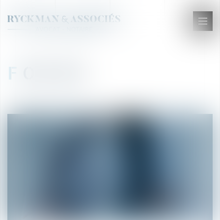
Ouvr
le
men