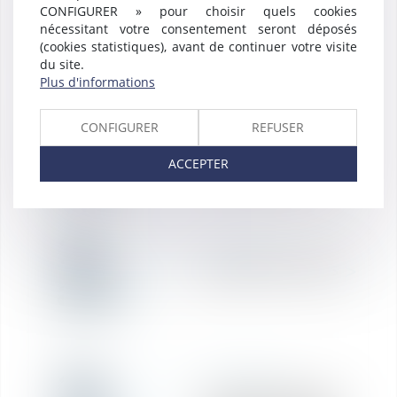
CONFIGURER » pour choisir quels cookies
Index égalité
avr.
nécessitant votre consentement seront déposés
professionnelle
(cookies statistiques), avant de continuer votre visite
du site.
Plus d'informations
16
RÉDACTION
CONFIGURER
REFUSER
Titres-restaurant
avr.
et télétravail
ACCEPTER
15
RÉDACTION
Un nouveau « BOSS
avr.
»
14
RÉDACTION
La constitution d’un