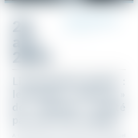
20
RÉDACTION
avr.
2021
Licenciement abusif :
le barème « Macron »
de nouveau écarté
par une Cour d’appel
A l’instar d’autres Cours d’appel, la Cour d’appel