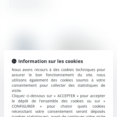
RÉDACTION
20
Licenciement
abusif : le barème «
avr.
Macron » de
nouveau écarté par
Information sur les cookies
une Cour d’appel
Nous avons recours à des cookies techniques pour
assurer le bon fonctionnement du site, nous
utilisons également des cookies soumis à votre
19
consentement pour collecter des statistiques de
RÉDACTION
visite.
Index égalité
Cliquez ci-dessous sur « ACCEPTER » pour accepter
avr.
professionnelle
le dépôt de l'ensemble des cookies ou sur «
CONFIGURER » pour choisir quels cookies
nécessitant votre consentement seront déposés
(cookies statistiques), avant de continuer votre visite