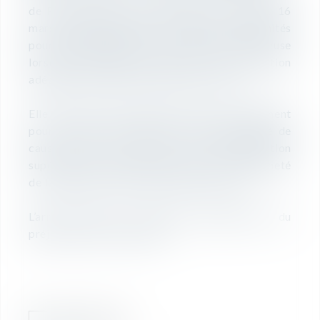
de Paris écarte à son tour dans un arrêt du 16
mars 2021 l’application du barème d’indemnités
pour licenciement sans cause réelle et sérieuse
lorsqu’il ne permet pas d’assurer une réparation
adéquate du préjudice subi par le salarié.
Elle accorde à une salariée dont le licenciement
pour motif économique a été déclaré dénué de
cause réelle et sérieuse une indemnisation
supérieure au plafond, au regard de l’ancienneté
de la salariée et de l’effectif de la société.
L’arrêt fournit un exemple d’appréciation du
préjudice subi intéressant.