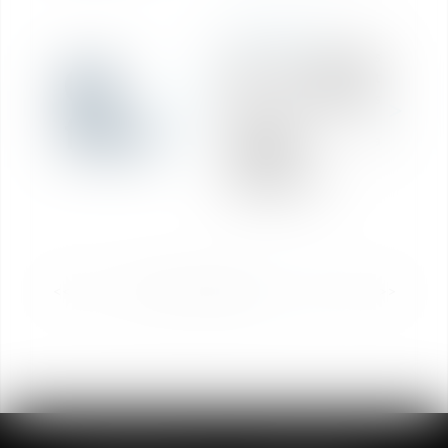
RÉDACTION
Loi de finances
05
2021 : quelles sont
les principales
févr.
mesures
intéressant la
fiscalité
immobilière ?
<<
<
1
2
3
4
5
6
7
>
>>