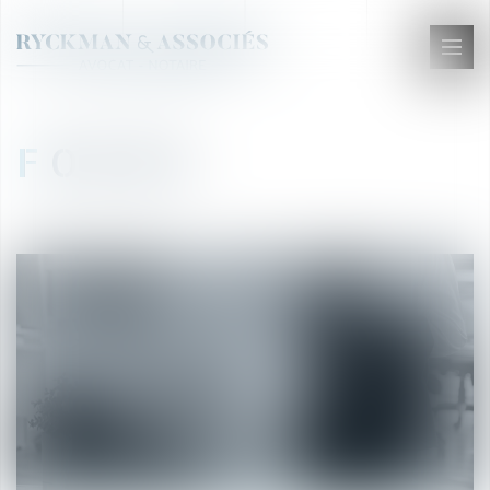
Ouvr
le
men