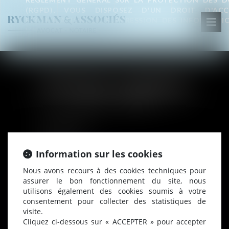
(RGPD), VOUS DISPOSEZ D'UN DROIT D'ACC
RECTIFICATION, DE SUPPRESSION DES INFORMATI
Ouvr
VOUS CONCERNENT.
le
men
RETOUR
PLAN DU SITE
Accueil
Information sur les cookies
À Propos
Nous avons recours à des cookies techniques pour
Equipe
assurer le bon fonctionnement du site, nous
utilisons également des cookies soumis à votre
Compétences
consentement pour collecter des statistiques de
Base documentaire
visite.
Cliquez ci-dessous sur « ACCEPTER » pour accepter
Actualités