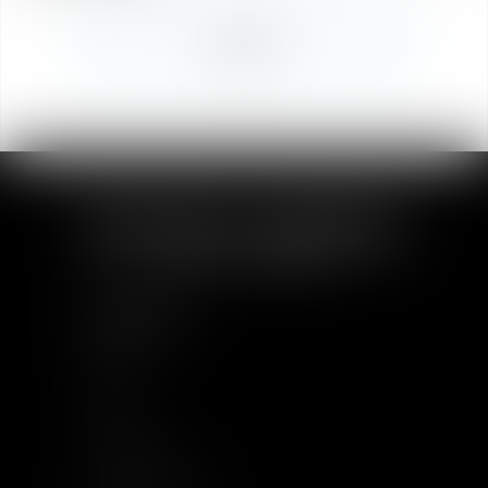
RETOUR
PLAN DU SITE
Accueil
À Propos
Equipe
Compétences
Base documentaire