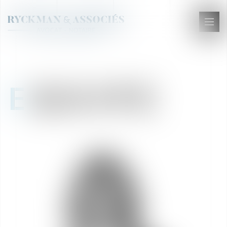
Ouvr
le
men