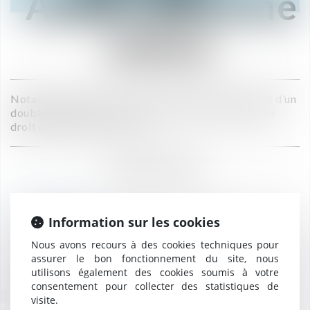
Anne-Christine
ARNAL
Notaire associée, Anne-Christine Arnal est titulaire d’un
double diplôme de notaire (C.F.P.N.) et d’avocate en
droit des affaires (D.J.C.E.).
NOTAIRE ASSOCIÉ
Biographie
Elle a collaboré dans différentes études à Paris ainsi qu’en
Information sur les cookies
province, avant d’être nommée notaire en 2017.
Nous avons recours à des cookies techniques pour
Elle accompagne une clientèle de chefs d’entreprises et de
assurer le bon fonctionnement du site, nous
particuliers dans leurs projets immobiliers ainsi qu’en droit de la
utilisons également des cookies soumis à votre
famille.
consentement pour collecter des statistiques de
visite.
Anne-Christine ARNAL intervient notamment dans la mise en