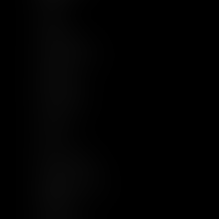
À Propos
Equipe
Compétences
Base documentaire
Actualités
Implantations
Nous rejoindre
Contact
Plan du site
CGU
Mentions légales
Politique de cookies
Politique de
confidentialité
Articles