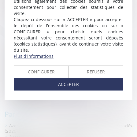
utilisons également des cookies soumis à votre
consentement pour collecter des statistiques de
Son expérience et sa compétence lui permettent de s’inscrire dans
visite.
une logique de limitation des risques et des contentieux.
Cliquez ci-dessous sur « ACCEPTER » pour accepter
le dépôt de l'ensemble des cookies ou sur «
CONFIGURER » pour choisir quels cookies
Expertises
nécessitant votre consentement seront déposés
(cookies statistiques), avant de continuer votre visite
Contrats de travail,
du site.
Droit disciplinaire et licenciements,
Plus d'informations
Durée et aménagement du temps de travail,
Gestion des institutions représentatives du personnel,
Protection sociale,
CONFIGURER
REFUSER
Epargne salariale,
Transfert d'entreprise,
ACCEPTER
Contentieux URSSAF,
Faute inexcusable,
Contestation de reconnaissance AT/MP.
Parcours
Avocat associé - SELARL SAUVAIRE, RYCKMAN & Associés
(2020)