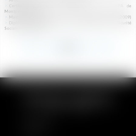
Avocat libérale, droit social (2012-2019)
Certificat d’Aptitude à la Profession d’Avocat, CRFPA de
Montpellier (2011)
Master 2 Droit social, Université de droit de Montpellier (2009)
Diplôme Universitaire Action et Contentieux de la Sécurité
Sociale (AC2S) (2008)
RETOUR
PLAN DU SITE
Accueil