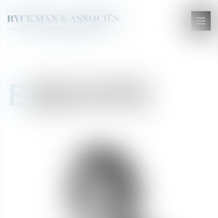
Ouvr
le
men