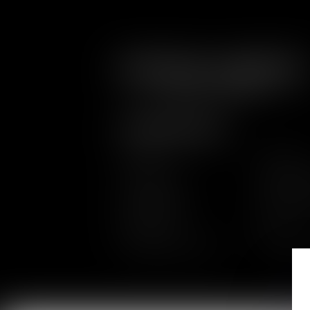
RETOUR
PLAN DU SITE
Accueil
À Propos
Compétences
Base docu
Implantations
Nous rejoi
Plan du site
CGU
Politique de cookies
Politique d